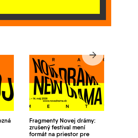
ozná
Fragmenty Novej drámy:
Festiv
zrušený festival mení
Nová 
formát na priestor pre
2026 s