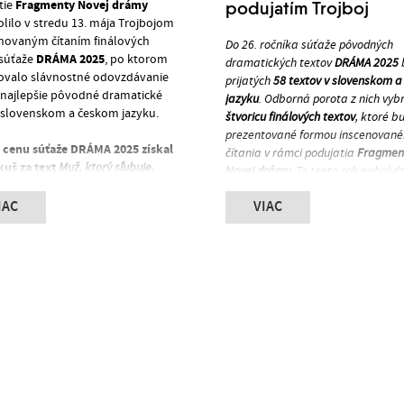
Fragmenty Novej drámy
tie
podujatím Trojboj
lilo v stredu 13. mája Trojbojom
enovaným čítaním finálových
Do 26. ročníka súťaže pôvodných
DRÁMA 2025
 súťaže
, po ktorom
dramatických textov
DRÁMA 2025
ovalo slávnostné odovzdávanie
prijatých
58 textov v slovenskom 
a najlepšie pôvodné dramatické
jazyku
. Odborná porota z nich vyb
v slovenskom a českom jazyku.
štvoricu finálových textov
, ktoré b
prezentované formou inscenovan
 cenu súťaže DRÁMA 2025 získal
čítania v rámci podujatia
Fragmen
kuš za text
.
Muž, ktorý sľubuje
Novej drámy
. To tento rok nahrád
Ráchel
miesto obsadila
zrušený festival Nová dráma/Ne
číková
s textom
Penthesilea
.
IAC
VIAC
a vyvrcholí
Trojbojom v Štúdiu 12
,
udelila dve tretie miesta –
spojeným so slávnostným odovzd
ne Želinskej
za text
Atópia
a
cien a vyhlásením víťazného textu.
le Gabašovej
za text
Sama mezi
Prihlasovanie do súťaže bolo uk
58 dramatic
s celkovým počtom
eny udelili aj partnerské divadlá a
textov
31 v slovenskom
, z toho
ie:
a 27 v českom jazyku
. Súťaž DR
viac ako dve desaťročia vytvára p
 Scény JORIK
– Matej Truban:
pre nové autorky a autorov
úcha pri vstupe
a systematicky podporuje vznik
 Divadla Jozefa Gregora