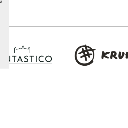
ou
mová, predsedníčka poroty
priniesol mimoriadne pestrú a pod
 DRÁMA 2025.
paletu dramatických textov. Tema
dominovali veľmi osobné výpovede
 patril zároveň k
reflektujúce skúsenosti so šikanou
števovanejším podujatiam
telesnosťou, identitou, duševným 
ntov Novej drámy a potvrdil
ale aj širšie spoločenské úzkosti –
ávajúci záujem o súčasnú
klimatickú krízu, environmentálny ž
ickú tvorbu aj odbornú reflexiu
ekonomickú nestabilitu či hrozbu v
.
hovorí člen poroty Jakub Molnár.
troch dní ponúkli Fragmenty
Finalisti a finalistky súťaže DRÁ
drámy štyri odborné podujatia –
2025:
class českého dramatika a
ra Petra Zelenku
, medzinárodnú
Katarína Želinská s textom
Atópi
Divadlo a občiansky dialóg
enciu
,
j
Nová dráma v chaose
a diskusiu
Absolventka divadelnej réžie a
ého sveta
s dramaturgickou
dramaturgie na VŠMU, pôsobí ak
estivalu.
režisérka a pedagogička. Vo svoj
z
osobnej skúsenosti
vychádza
s chronickým ochorením
, cez k
otvára tému inakosti, telesnosti
a spoločenského vnímania odlišn