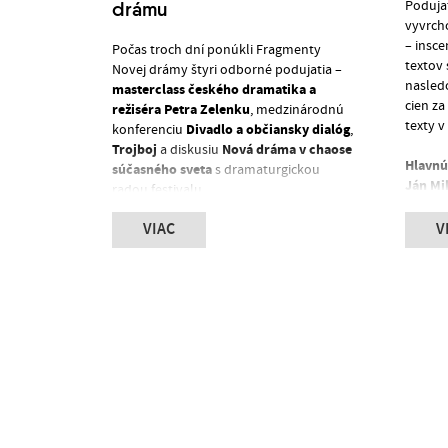
drámu
Poduja
vyvrcho
– insc
Počas troch dní ponúkli Fragmenty
textov
Novej drámy štyri odborné podujatia –
nasled
masterclass českého dramatika a
cien z
režiséra Petra Zelenku
, medzinárodnú
texty 
Divadlo a občiansky dialóg
konferenciu
,
Trojboj
Nová dráma v chaose
a diskusiu
Hlavnú
súčasného sveta
s dramaturgickou
Ján Mi
radou festivalu.
Druhé 
Rimar
VIAC
V
Jedným z najúspešnejších podujatí bola
Porota 
práve masterclass Petra Zelenku, o
Katarí
ktorú bol mimoriadny záujem od
Gabrie
odbornej verejnosti, študentstva aj
svými
.
divákov. Český dramatik a režisér počas
stretnutia otvoril témy rozdielov medzi
Svoje c
filmovým a divadelným rozprávaním,
inštitúc
významu lokálnych príbehov či
postavenia európskeho divadla v čase
- Cena
dominancie globálneho
Ktosi b
audiovizuálneho priemyslu.
- Cena