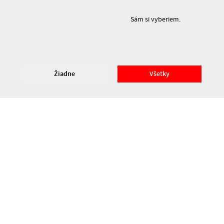
Sám si vyberiem.
© 2026 Divadelný ústav – Všetky práva vyhradené. Divadelný ústav je štátna
príspevková organizácia Ministerstva kultúry SR.
Prehlásenie o prístupnosti
Žiadne
Všetky
Cookies a ich nastavenie
Dizajn
ZELENÁ LÚKA
Code
Rjabinin
&&
Michal