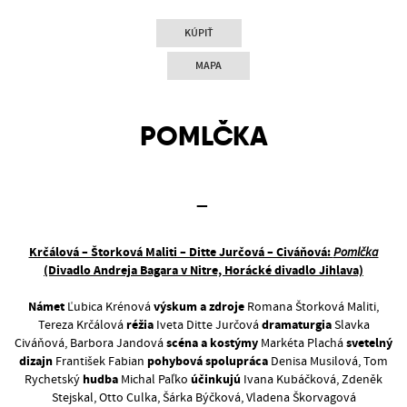
KÚPIŤ
MAPA
POMLČKA
Krčálová – Štorková Maliti – Ditte Jurčová – Civáňová:
Pomlčka
(Divadlo Andreja Bagara v Nitre, Horácké divadlo Jihlava)
Námet
výskum a zdroje
Ľubica Krénová
Romana Štorková Maliti,
réžia
dramaturgia
Tereza Krčálová
Iveta Ditte Jurčová
Slavka
scéna a kostýmy
svetelný
Civáňová, Barbora Jandová
Markéta Plachá
dizajn
pohybová spolupráca
František Fabian
Denisa Musilová, Tom
hudba
účinkujú
Rychetský
Michal Paľko
Ivana Kubáčková, Zdeněk
Stejskal, Otto Culka, Šárka Býčková, Vladena Škorvagová