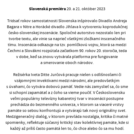
Slovenská premiéra
20. a 21. október 2023
Tridsať rokov samostatnosti Slovenska inšpirovalo Divadlo Andreja
Bagara v Nitre a Horácké divadlo Jihlava k vytvoreniu koprodukčnej
česko-slovenskej inscenácie. Spoločné autorstvo nezostalo len pri
tvorbe textu, ale vinie sa naprieč všetkými zložkami inscenačného
tímu. Inscenácia odkazuje na tzv. pomlčkovú vojnu, ktorá sa medzi
Čechmi a Slovákmi rozpútala začiatkom 90. rokov 20. storočia, teda
v dobe, keď sa znovu vytvárala platforma pre fungovanie
a smerovanie oboch národov.
Režisérka Iveta Ditte Jurčová pracuje nielen s odlišnosťami či
vzájomnými invektívami medzi národmi, ale predovšetkým
s úvahami, čo vytvára dobovú pamäť. Vedie nás zamyslieť sa, čo sme
si schopní zapamätať a z čoho sa vieme poučiť. V Československu
veľmi populárny televízny kabaretný tvar v inscenácii postupne
prechádza do bezmenného univerza, v ktorom sa viaceré vrstvy
pamäte so sebou konfrontujú a vytvárajú tak nový originálny svet.
Medzigeneračný dialóg, v ktorom prevláda nostalgia, kritika či matné
spomienky, reflektuje súčasný kritický stav kolektívnej pamäte, kde si
každý až príliš často pamätá len to, čo chce alebo čo sa mu hodí.