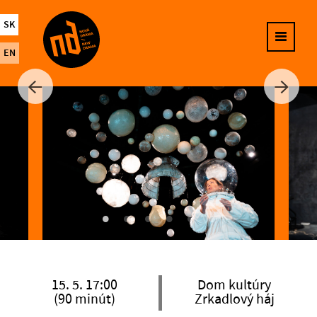
SK
EN
15. 5. 17:00
Dom kultúry
(90 minút)
Zrkadlový háj