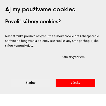
Aj my používame cookies.
Povoliť súbory cookies?
Naša stránka používa nevyhnutné súbory cookie pre zabezpečenie
správneho fungovania a sledovacie cookie, aby sme pochopili, ako
s ňou komunikujete.
Sám si vyberiem.
© 2026 Divadelný ústav – Všetky práva vyhradené. Divadelný ústav je štátna
príspevková organizácia Ministerstva kultúry SR.
Prehlásenie o prístupnosti
Žiadne
Všetky
Cookies a ich nastavenie
Dizajn
ZELENÁ LÚKA
Code
Rjabinin
&&
Michal